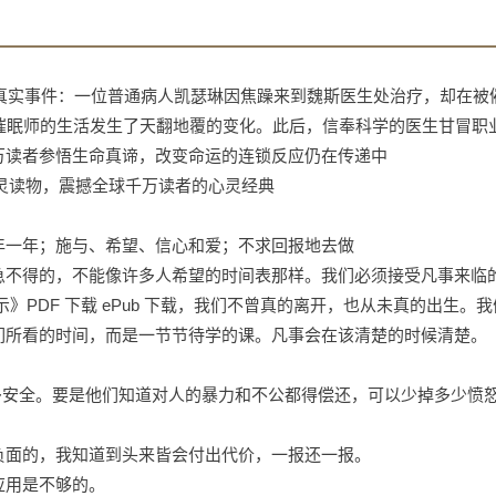
的真实事件：一位普通病人凯瑟琳因焦躁来到魏斯医生处治疗，却在被
催眠师的生活发生了天翻地覆的变化。此后，信奉科学的医生甘冒职
万读者参悟生命真谛，改变命运的连锁反应仍在传递中
心灵读物，震撼全球千万读者的心灵经典
年一年；施与、希望、信心和爱；不求回报地去做
急不得的，不能像许多人希望的时间表那样。我们必须接受凡事来临
》PDF 下载 ePub 下载，我们不曾真的离开，也从未真的出生。
们所看的时间，而是一节节待学的课。凡事会在该清楚的时候清楚。
不知会感到多安全。要是他们知道对人的暴力和不公都得偿还，可以少掉多少愤
负面的，我知道到头来皆会付出代价，一报还一报。
应用是不够的。