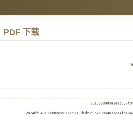
PDF 下载
r
3815858995a341b657f0
12a246b049e380869cd8d7ac8917b3b969b7e3850a31ce4fba64