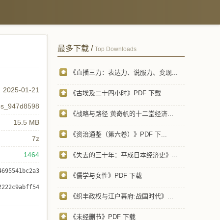
最多下载 /
Top Downloads
《直播三力：表达力、说服力、变现...
2025-01-21
《古埃及二十四小时》PDF 下载
es_947d8598
《战略与路径 黄奇帆的十二堂经济...
15.5 MB
《资治通鉴（第六卷）》PDF 下...
7z
1464
《失去的三十年：平成日本经济史》...
4695541bc2a3
《儒学与女性》PDF 下载
2222c9abff54
《织丰政权与江户幕府:战国时代》...
《未经删节》PDF 下载