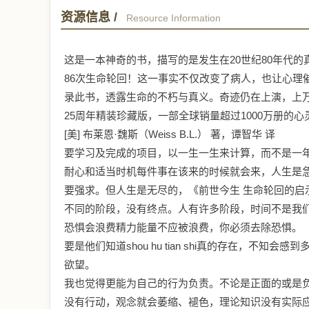
资源信息 /
Resource Information
这是一本神奇的书，描写的是发生在20世纪80年代
86次生命轮回！这一事实不仅改变了病人，也让心理
录此书，透露生命的不朽与真义。奇迹仍在上演，上
25周年精装珍藏版，一部全球销量超过1000万册的
[美] 布莱恩·魏斯（Weiss B.L.） 著，谭智华 译
要学习及完成的项目，以一生一生来计算，而不是一
耐心和适当时机每件事在该来的时候就会来，人生是
要强求。但人生是无尽的，《前世今生 生命轮回的启示
不同的阶段，没有终点。人有许多阶段，时间不是我
恐惧会浪费精力能量不应被浪费，你必须去除恐惧。
要是他们知道shou hu tian shi真的存在，
欲望。
我也觉得更能为自己的行为负责。不论是正面的或是
没有行动，观念就会萎缩、褪色，理论知识没有实际