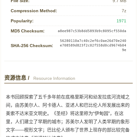
File Size:
9.7 MB
Compression Method:
7z
Popularity:
1971
MD5 Checksum:
a8ee987c53b8dd5893b9c8095cf550da
56280110a7c40c2ef6c0ae26d70e240
SHA-256 Checksum:
e708589d823f2c02f558d0cd9674b04
9e
资源信息 /
Resource Information
本书回顾探索了五千多年前在底格里斯河和幼发拉底河流域之
间，由苏美尔人、阿卡德人、亚述人和巴比伦人所发展出来的
美索不达米亚文明史。《圣经》将这里称为“伊甸园”，在这
里，人们建立了早期的城市；苏美尔人发明了人类早期的象形
文字——楔形文字；巴比伦人颁布了世界上现存的部比较完备