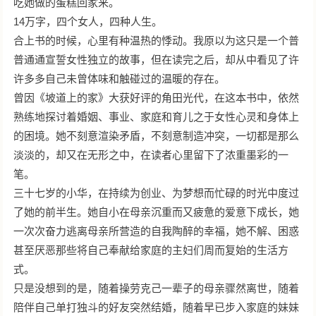
吃她做的蛋糕回家来。
14万字，四个女人，四种人生。
合上书的时候，心里有种温热的悸动。我原以为这只是一个普
普通通宣誓女性独立的故事，但在读完之后，却从中看见了许
许多多自己未曾体味和触碰过的温暖的存在。
曾因《坡道上的家》大获好评的角田光代，在这本书中，依然
熟练地探讨着婚姻、事业、家庭和育儿之于女性心灵和身体上
的困境。她不刻意渲染矛盾，不刻意制造冲突，一切都是那么
淡淡的，却又在无形之中，在读者心里留下了浓重墨彩的一
笔。
三十七岁的小华，在持续为创业、为梦想而忙碌的时光中度过
了她的前半生。她自小在母亲沉重而又疲惫的爱意下成长，她
一次次奋力逃离母亲所营造的自我陶醉的幸福，她不解、困惑
甚至厌恶那些将自己奉献给家庭的主妇们周而复始的生活方
式。
只是没想到的是，随着操劳克己一辈子的母亲骤然离世，随着
陪伴自己单打独斗的好友突然结婚，随着早已步入家庭的妹妹