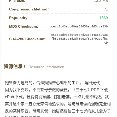
File Size:
13.2 MB
Compression Method:
7z
Popularity:
1369
MD5 Checksum:
ccecc3c43ecb69ea33650ec4654ca239
e56c4ad9a6d6408d7d2ac74488320a8
SHA-256 Checksum:
fb8956a5ab3d2df5962f5a570ae9fb8
c9
资源信息 /
Resource Information
她曾奋力逃离的，恰是妈妈苦心编织的生活。 角田光代
因为我不喜欢，不喜欢母亲做的蛋糕，《三十七》PDF 下载
ePub 下载，显得特别寒酸、陈旧老套，一点儿也不精致。我
离开这个家一直心无旁骛地追求的，是与母亲做的蛋糕完全相
反的某种东西。母亲真傻，她居然相信三十七岁的女儿会为了