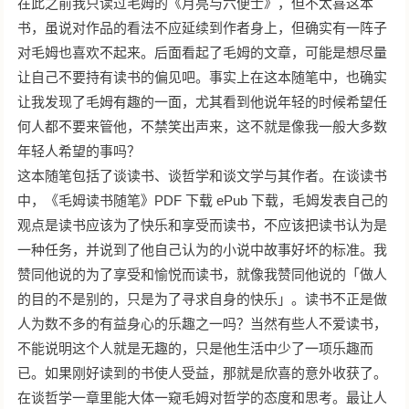
在此之前我只读过毛姆的《月亮与六便士》，但不太喜这本
书，虽说对作品的看法不应延续到作者身上，但确实有一阵子
对毛姆也喜欢不起来。后面看起了毛姆的文章，可能是想尽量
让自己不要持有读书的偏见吧。事实上在这本随笔中，也确实
让我发现了毛姆有趣的一面，尤其看到他说年轻的时候希望任
何人都不要来管他，不禁笑出声来，这不就是像我一般大多数
年轻人希望的事吗？
这本随笔包括了谈读书、谈哲学和谈文学与其作者。在谈读书
中，《毛姆读书随笔》PDF 下载 ePub 下载，毛姆发表自己的
观点是读书应该为了快乐和享受而读书，不应该把读书认为是
一种任务，并说到了他自己认为的小说中故事好坏的标准。我
赞同他说的为了享受和愉悦而读书，就像我赞同他说的「做人
的目的不是别的，只是为了寻求自身的快乐」。读书不正是做
人为数不多的有益身心的乐趣之一吗？当然有些人不爱读书，
不能说明这个人就是无趣的，只是他生活中少了一项乐趣而
已。如果刚好读到的书使人受益，那就是欣喜的意外收获了。
在谈哲学一章里能大体一窥毛姆对哲学的态度和思考。最让人