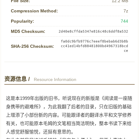
File Size:
12.2 MB
Compression Method:
7z
Popularity:
744
MD5 Checksum:
2d40e8cffda5347e816c48c6ddf8a532
fa0dc9bfb9776c7eeef8bebab6d3b8b
SHA-256 Checksum:
cc41ed14bfd88481800bd4967318bcd
ce
资源信息 /
Resource Information
这是本1999年出版的旧书，听说现在的新版是《阅读是一座随
身携带的避难所》，为此我翻了后者的目录，只在旧版的基础
上增添了小部份新的内容。可能跟译者的翻译水平和文学修养
有关，也可能原本毛姆的文笔相当简洁明快，整本书读下来给
人感觉舒服愉悦，还挺有意思的。