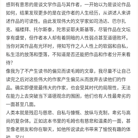
感到有意思的是谈文学作品与其作者，一开始以为是谈论作品
如何，结果发现更多的是在说作者的人生经历，从讲述人来讲
述作品的可读性。由此发现伟大的文学家如司汤达、巴尔扎
克、福楼拜、托尔斯泰，陀思妥耶夫斯基等，尽管作品在文坛
享有盛誉，但作者本人却有着阴暗的人性弱点甚至道德败坏。
当你对其作品有光环时，得知写作之人人性上的软弱和自私，
私生活的放荡和堕落，不知道是否还能把作品和作者分开来看
待？
像我为了不产生读书的偏见而读毛姆的文章，我尽量不让自己
读完之后对这些伟大的作家产生偏见从而放弃去读他们的作
品。确实即便是最伟大的作家，也会受其时代的局限性，无法
在能力上去突破当下道德观念的围困，他们也有人性最卑劣的
一面甚至几面。
人类本就是残忍与慈悲、自私与慷慨、放纵与克制，卑劣与高
尚的复杂体。正如这本书里的毛姆也有慈悲和温柔的一面，甚
至像老朋友和你在聊天，如他所说读此书带来了愉悦有趣的体
验，足以。