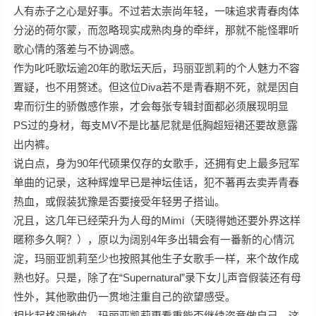
人有赤子之心是好事。不过若太崇尚年轻，一味追求青春肉体
分泌的荷尔蒙，而忽略现实成熟肉身的牵绊，那就不能怪罪听
歌心情的落差与不协调感。
作为叱吒歌坛逾20年的歌坛天后，玛丽亚凯莉的个人魅力不容
置疑，也不用赘述。但这位Diva若不是青春期不死，就是因自
卑而衍生的骄傲感作祟，才会每张专辑封面都必须展现明显
PS过的身材，每支MV不是比基尼就是低胸超短裙还要故意露
出内裤。
说白点，身为90年代硕果仅存的女歌手，还拥有史上最多冠军
单曲的记录，这种辉煌早已是神坛佳话，犯不著再去卖弄青春
热血，或假装犹豫是否要接受年轻男子搭讪。
况且，这几年已经荣升为人母的Mimi（天晓得她还要外界这样
暱称多久啊？），原以为阔别4年多出辑会有一番新的心情沉
淀，玛丽亚凯莉至少也按照其他生子女歌手一样，来个故作成
熟也好。只是，除了在“Supernatural”录下女儿声音假装还有母
性外，其他歌曲仍一贯地注重自己的欲望感受。
相比起格调地位，玛丽亚凯莉更看重能否继续咨意做自己。这