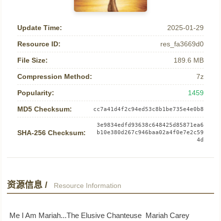
Update Time:
2025-01-29
Resource ID:
res_fa3669d0
File Size:
189.6 MB
Compression Method:
7z
Popularity:
1459
MD5 Checksum:
cc7a41d4f2c94ed53c8b1be735e4e0b8
3e9834edfd93638c648425d85871ea6
SHA-256 Checksum:
b10e380d267c946baa02a4f0e7e2c59
4d
资源信息 /
Resource Information
Me I Am Mariah...The Elusive Chanteuse Mariah Carey