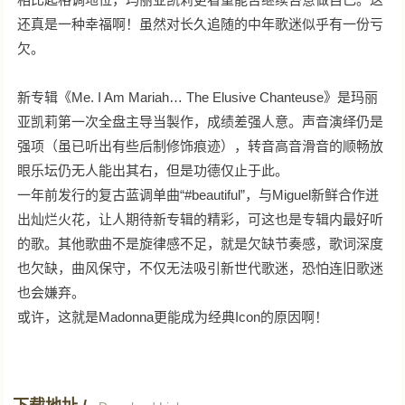
还真是一种幸福啊！虽然对长久追随的中年歌迷似乎有一份亏
欠。
新专辑《Me. I Am Mariah… The Elusive Chanteuse》是玛丽
亚凯莉第一次全盘主导当製作，成绩差强人意。声音演绎仍是
强项（虽已听出有些后制修饰痕迹），转音高音滑音的顺畅放
眼乐坛仍无人能出其右，但是功德仅止于此。
一年前发行的复古蓝调单曲“#beautiful”，与Miguel新鲜合作迸
出灿烂火花，让人期待新专辑的精彩，可这也是专辑内最好听
的歌。其他歌曲不是旋律感不足，就是欠缺节奏感，歌词深度
也欠缺，曲风保守，不仅无法吸引新世代歌迷，恐怕连旧歌迷
也会嫌弃。
或许，这就是Madonna更能成为经典Icon的原因啊！