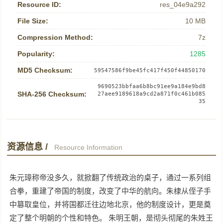
Resource ID:
res_04e9a292
File Size:
10 MB
Compression Method:
7z
Popularity:
1285
MD5 Checksum:
59547586f9be45fc417f450f44850170
9690523bbfaa6b8bc91ee9a184e9bd8
SHA-256 Checksum:
27aee9189618a9cd2a871f0c461b085
35
资源信息 /
Resource Information
朱元璋称帝没多久，就掀翻了传统政治的桌子，通过一系列组
合拳，重建了帝国的制度，改变了中华的航向。朱棣从侄子手
中篡取皇位，并将国都迁往边地北京，他的制度设计，更是奠
定了整个明朝的个性和特色。 朱明王朝，是彻头彻尾的朱姓王