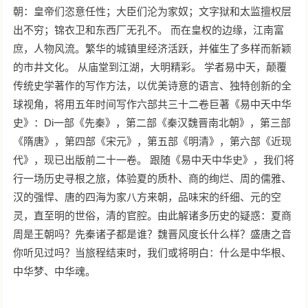
朝：皇帝们恣意任性；大臣们沦为家奴；文字狱和太监擅权层
出不穷；锦衣卫和东西厂无孔不。 而在皇权的边缘，江南富
庶，人物风流。繁华的城镇里经济活跃，并催生了多样而新颖
的市井文化。 从庙堂到江湖，大明精彩。 学者易中天，颠覆
传统史学著作的写作方法，以优美诗意的语言、独特创新的全
球视角，将用五年时间写作六部共三十二卷巨著《易中天中华
史》：Di一部《先秦》，第二部《秦汉魏晋南北朝》，第三部
《隋唐》，第四部《宋元》，第五部《明清》，第六部《近现
代》，现已出版前二十一卷。 跟随《易中天中华史》，我们将
行一场历史寻根之旅，体验夏的质朴、商的绚烂、周的儒雅、
汉的强悍、唐的四海为家八方来朝，品味宋的纤细、元的空
灵，直至明的世俗，清的官腔。由此解诸多历史的疑惑：夏商
周是王朝吗？先秦诸子都是谁？魏晋风度长什么样？盛唐之音
你听见过吗？当旅程结束时，我们或将明白：什么是中华根、
中华梦、中华魂。