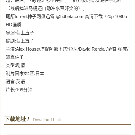
题，最后，Ray还是忍不住抓了一把外婆的骨灰藏在手心裡
（最后掉进马桶还自动冲水蛮好笑的）。
厕所
torrent种子网盘迅雷 @hdbeta.com 高清下载 720p 1080p
HD画质
导演:荻上直子
编剧:荻上直子
主演:Alex House/塔提阿娜·玛斯拉尼/David Rendall/萨奇·帕克/
罇真佐子
类型:剧情
制片国家/地区:日本
语言:英语
片长:109分钟
下载地址 /
Download Link