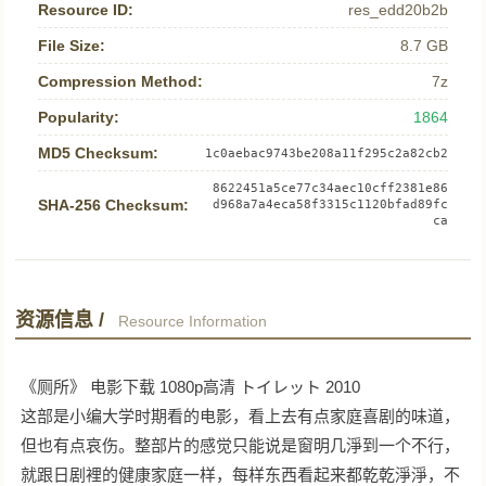
Resource ID:
res_edd20b2b
File Size:
8.7 GB
Compression Method:
7z
Popularity:
1864
MD5 Checksum:
1c0aebac9743be208a11f295c2a82cb2
8622451a5ce77c34aec10cff2381e86
SHA-256 Checksum:
d968a7a4eca58f3315c1120bfad89fc
ca
资源信息 /
Resource Information
《厕所》 电影下载 1080p高清 トイレット 2010
这部是小编大学时期看的电影，看上去有点家庭喜剧的味道，
但也有点哀伤。整部片的感觉只能说是窗明几淨到一个不行，
就跟日剧裡的健康家庭一样，每样东西看起来都乾乾淨淨，不