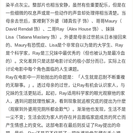
染半点灰尘。整部片也相当安静，虽然有些重要配乐，但是在
一些细微的叹息声或是一些动作的声音却处理得相当清楚。当
母亲去世后，家裡剩下外婆（罇真佐子 饰）、哥哥Maury（
David Rendall 饰）、二哥Ray（Alex House 饰）、妹妹
Lisa（Tatiana Maslany 饰）。外婆是母亲过世前从日本接回来
的、Maury有恐慌症、Lisa是个非常自以为是的大学生、Ray
是个科学家，Ray是三兄妹中最优秀的（但也被认为是最冷血
的）。文化差异只是这部电影讨论的极小部分而已，实际上在
讨论电影中每个角色面临的人生课题。
Ray在电影中一开始抛出的命题是：「人生就是忍耐不断重複
的无聊事。」。透过母亲的过世，让Ray有机会认识家人，与
兄妹的生活更贴近。起初，Ray适用科学家的眼光观察他的家
人，遇到问题就理性解决，看到现象就追根究底的提出为什麽
（观察到外婆用完厕所都会歎气）。渐渐他也发现，生活不是
一尘不变；生活会因为家人的存在并且面临家庭成员的死亡而
产生情感上的变化。这部电影在最后则反证了Ray提出的命