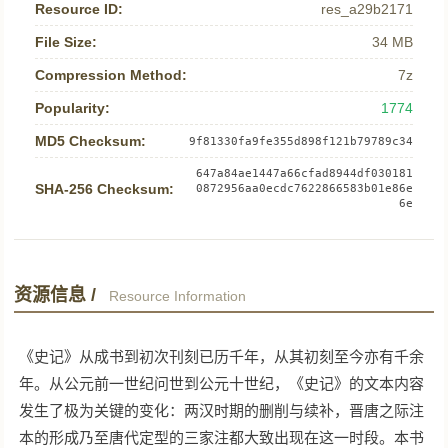
Resource ID:
res_a29b2171
File Size:
34 MB
Compression Method:
7z
Popularity:
1774
MD5 Checksum:
9f81330fa9fe355d898f121b79789c34
647a84ae1447a66cfad8944df030181
SHA-256 Checksum:
0872956aa0ecdc7622866583b01e86e
6e
资源信息 /
Resource Information
《史记》从成书到初次刊刻已历千年，从其初刻至今亦有千余
年。从公元前一世纪问世到公元十世纪，《史记》的文本内容
发生了极为关键的变化：两汉时期的删削与续补，晋唐之际注
本的形成乃至唐代定型的三家注都大致出现在这一时段。本书