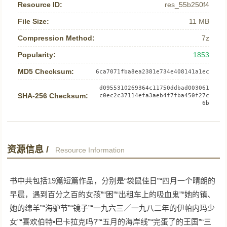
Resource ID:
res_55b250f4
File Size:
11 MB
Compression Method:
7z
Popularity:
1853
MD5 Checksum:
6ca7071fba8ea2381e734e408141a1ec
d0955310269364c11750ddbad003061
SHA-256 Checksum:
c0ec2c37114efa3aeb4f7fba450f27c
6b
资源信息 /
Resource Information
书中共包括19篇短篇作品，分别是“袋鼠佳日”“四月一个晴朗的
早晨，遇到百分之百的女孩”“困”“出租车上的吸血鬼”“她的镇、
她的绵羊”“海驴节”“镜子”“一九六三／一九八二年的伊帕内玛少
女”“喜欢伯特•巴卡拉克吗?”“五月的海岸线”“完蛋了的王国”“三