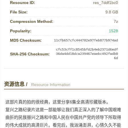
Resource ID:
res_7ddf1bc0
File Size:
9.8 GB
Compression Method:
7z
Popularity:
1528
MD5 Checksum:
11cfb657cfc444702e97feb877b974ad
cfc53cff1c8545bfd2b4eb2371d6edf
SHA-256 Checksum:
36da4dd18dca239467eaebc492fadb8
6d
资源信息 /
Resource Information
这部片真的拍的很经典，这里分享6集全高清珍藏版本。
复兴之路纪录片这是一部能够让我们真正深入的了解中国艰难
曲折的民族振兴之路和中国人民在中国共产党的领导下所取得
的伟大成就的高清巨片。看完后，我汹涌澎湃，心情久久不能