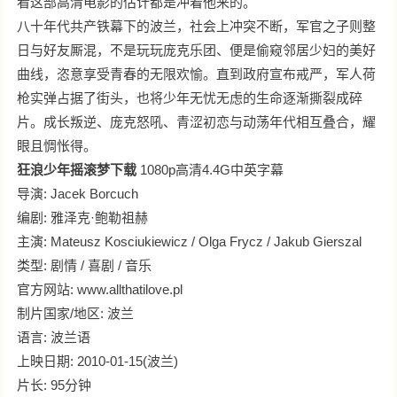
看这部高清电影的估计都是冲着他来的。
八十年代共产铁幕下的波兰，社会上冲突不断，军官之子则整
日与好友厮混，不是玩玩庞克乐团、便是偷窥邻居少妇的美好
曲线，恣意享受青春的无限欢愉。直到政府宣布戒严，军人荷
枪实弹占据了街头，也将少年无忧无虑的生命逐渐撕裂成碎
片。成长叛逆、庞克怒吼、青涩初恋与动荡年代相互叠合，耀
眼且惆怅得。
狂浪少年摇滚梦下载
1080p高清4.4G中英字幕
导演: Jacek Borcuch
编剧: 雅泽克·鲍勒祖赫
主演: Mateusz Kosciukiewicz / Olga Frycz / Jakub Gierszal
类型: 剧情 / 喜剧 / 音乐
官方网站: www.allthatilove.pl
制片国家/地区: 波兰
语言: 波兰语
上映日期: 2010-01-15(波兰)
片长: 95分钟