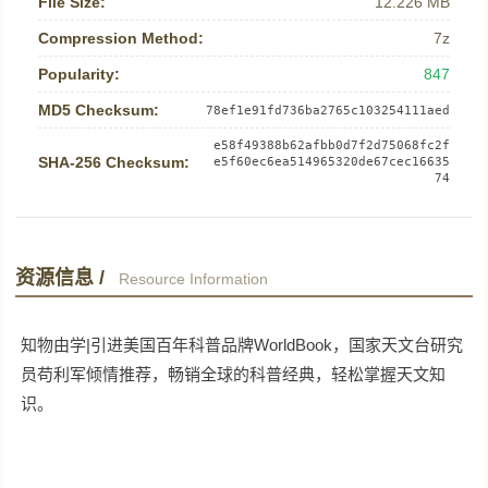
File Size:
12.226 MB
Compression Method:
7z
Popularity:
847
MD5 Checksum:
78ef1e91fd736ba2765c103254111aed
e58f49388b62afbb0d7f2d75068fc2f
SHA-256 Checksum:
e5f60ec6ea514965320de67cec16635
74
资源信息 /
Resource Information
知物由学|引进美国百年科普品牌WorldBook，国家天文台研究
员苟利军倾情推荐，畅销全球的科普经典，轻松掌握天文知
识。