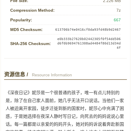
File Size:
2.226 MB
Compression Method:
7z
Popularity:
667
MD5 Checksum:
613706b74e0416cf0da93fd48b9d2467
e0b333b27620b02442305f0f54dd506
SHA-256 Checksum:
d6f0b9694761308ad4484f80d13d34d
4f
资源信息 /
Resource Information
《深夜日记》妮莎是一个很普通的孩子，唯一有点儿特别的
是，除了在自己家人面前，她几乎无法开口说话。当他们一家
人被迫离开家园，徒步迁徙到新的国家时，妮莎心中充满了困
惑，于是她选择在夜深人静时写日记，向死去的妈妈说说心里
话。每一篇都是以亲爱的妈妈开头，她对妈妈诉说着奔赴新国