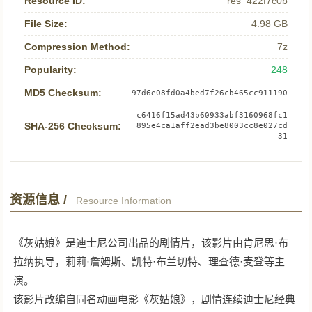
Resource ID:
res_422f7c0b
File Size:
4.98 GB
Compression Method:
7z
Popularity:
248
MD5 Checksum:
97d6e08fd0a4bed7f26cb465cc911190
c6416f15ad43b60933abf3160968fc1
SHA-256 Checksum:
895e4ca1aff2ead3be8003cc8e027cd
31
资源信息 /
Resource Information
《灰姑娘》是迪士尼公司出品的剧情片，该影片由肯尼思·布
拉纳执导，莉莉·詹姆斯、凯特·布兰切特、理查德·麦登等主
演。
该影片改编自同名动画电影《灰姑娘》，剧情连续迪士尼经典