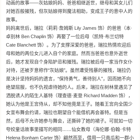
动画的故事——灰姑娘妈妈、爸爸相继逝世，继母和其女儿们
对她百般摧残，但灰姑娘得到魔法相助，变成王子的意中人的
故事。
妈妈离世后，瑞拉（莉莉·詹姆斯 Lily James 饰）的爸爸（本·
卓别林 Ben Chaplin 饰）再娶了一位后母（凯特·布兰切特
Cate Blanchett 饰）。为了支撑深爱的爸爸，瑞拉热情欢迎后
母和她的两位女儿进入自个的家庭。然而当爸爸也意外逝世
后，她才发现自个身陷妒忌和摧残。瑞拉被后母一家当作女仆
对待，还被歹意称作“灰姑娘”。虽然遭受残暴的摧残，瑞拉仍
是决计坚持妈妈的遗言，“保持勇气，善待别人”，因而她不向
绝望屈服，也不仇视虐待她的人。后来，瑞拉在树林里遇见了
洒脱诱人的陌生人基特（理查德·麦登 Richard Madden 饰），
她认为他是王宫侍从，却不知他竟是王子。随着王宫向全国少
女宣布舞会约请，瑞拉也期望自个能借机再会基特。但是当
然，后母不允许她参与舞会，还撕碎了她的裙子。可就如一切
夸姣童话故事里描写的相同……仙女教母（海伦娜·伯翰·卡特
Helena Bonham Carter 饰）翩然而至，借用一只南瓜和一群小