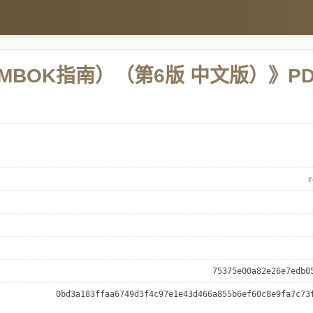
BOK指南）（第6版 中文版）》PD
75375e00a82e26e7edb0
0bd3a183ffaa6749d3f4c97e1e43d466a855b6ef60c8e9fa7c73