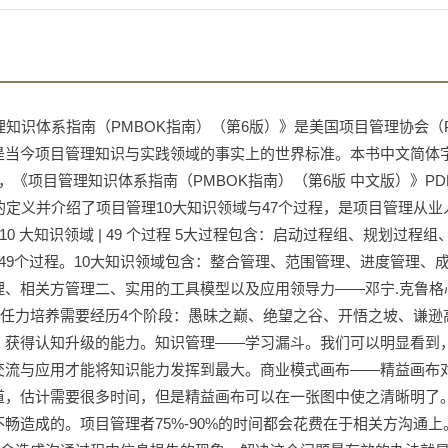
目管理知识体系指南（PMBOK指南）（第6版）》是美国项目管理协会（
当今项目管理知识与实践领域的事实上的世界标准。本书中文简体字
《项目管理知识体系指南（PMBOK指南）（第6版 中文版）》PDF
组的定义并介绍了项目管理10大知识领域与47个过程，是项目管理从
10 大知识领域 | 49 个过程 5大过程包含：启动过程组、规划过程
49个过程。10大知识领域包含：整合管理、范围管理、进度管理、
理、相关方管理二、实用的工具模型以及应用领导力——邓宁.克鲁格
）。领导力的胜任力培养需要经历4个阶段：愚昧之巅、绝望之谷、开悟之坡、谦
，获得认知升级的能力。知识管理——学习漏斗。我们可以明显看到
交流与应用才能将知识能力发挥到最大。商业模式画布——精益画布
道，估计需要很多时间，但是精益画布可以在一张图中使之清晰明了
畅造成的。项目管理者75%-90%的时间都会花费在于相关方沟通上