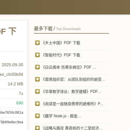
最多下载 /
F 下
Top Downloads
《乡土中国》PDF 下载
《智能时代》PDF 下载
2025-09-30
《白云阁本 伤寒杂病论》PDF ...
res_cfc00b94
《首席组织官：从团队到组织的蜕变...
14.2 MB
《华章数学译丛：数学建模》PDF...
7z
690
《阅读是一座随身携带的避难所》P...
5be7659c081a
《趣学 Node.js - 掘金...
f0b99e0ec9ea
《战略与路径 黄奇帆的十二堂经济...