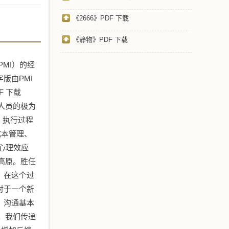
《2666》PDF 下载
《静物》PDF 下载
PMI）的经
版由PMI
 下载
业人员的极为
组、执行过程
成本管理、
心理效应
逊高原。胜任
，在这个过
对于一个新
。沟通基本
。我们传递