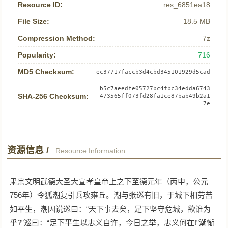
Resource ID:
res_6851ea18
File Size:
18.5 MB
Compression Method:
7z
Popularity:
716
MD5 Checksum:
ec37717faccb3d4cbd345101929d5cad
b5c7aeedfe05727bc4fbc34edda6743
SHA-256 Checksum:
473565ff073fd28fa1ce87bab49b2a1
7e
资源信息 /
Resource Information
肃宗文明武德大圣大宣孝皇帝上之下至德元年（丙申，公元
756年）令狐潮复引兵攻雍丘。潮与张巡有旧，于城下相劳苦
如平生，潮因说巡曰：“天下事去矣，足下坚守危城，欲谁为
乎?”巡曰：“足下平生以忠义自许，今日之举，忠义何在!”潮惭