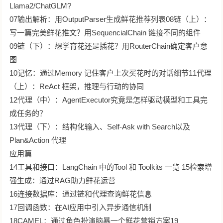
Llama2/ChatGLM?
07输出解析：用OutputParser生成鲜花推荐列表08链（上）：
写一篇完美鲜花推文？用SequencialChain 链接不同的组件
09链（下）：想学育花还是插花？用RouterChain确定客户意
图
10记忆：通过Memory 记住客户上次买花时的对话细节11代理
（上）：ReAct 框架，推理与行动的协同
12代理（中）：AgentExecutor究竟是怎样驱动模型和工具完
成任务的？
13代理（下）：结构化输入、Self-Ask with Search以及
Plan&Action 代理
应用篇
14工具和接口：LangChain 中的Tool 和 Toolkits 一览 15检索增
强生成：通过RAG助力鲜花运营
16连接数据库：通过链和代理查询鲜花信息
17回调函数：在AI应用中引入异步通信机制
18CAMEL：通过角色扮演脑暴一个鲜花营销方案19