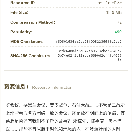
Resource ID:
res_1dfcf18c
File Size:
18.9 MB
Compression Method:
7z
Popularity:
490
MD5 Checksum:
b60601634bb2ac98f0082236638e2bd2
3ede648adc3d042ab0613cbc25840d2
SHA-256 Checksum:
5b74e02f2c92abde6690d2cff3b4630
ff
资源信息 /
Resource Information
罗会议、德黑兰会议、美墨战争、石油大战……不管是二战史
上那些看似各方团结一致的会议，还是放在明面上的争端，其
幕后是否还有我们不了解的故事？ 邓稼先、陈嘉庚、奥本海
默……那些不曾屈服于时代和环境的人，在波澜壮阔的大时