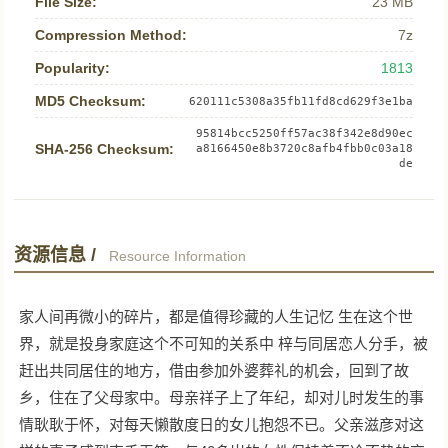
File Size:
23 MB
Compression Method:
7z
Popularity:
1813
MD5 Checksum:
620111c5308a35fb11fd8cd629f3e1ba
95814bcc5250ff57ac38f342e8d90ec
SHA-256 Checksum:
a8166450e8b3720c8afb4fbb0c03a18
de
资源信息 /
Resource Information
家人间再微小的碎片，都是值得珍藏的人生记忆 生在这个世
界，就是投身家庭这个不可知的关系中 梓与同居恋人分手，被
赶出共同居住的地方，借由参加外婆葬礼的机会，回到了故
乡，住在了父母家中。母亲祥子上了年纪，却对儿时发生的事
情耿耿于怀，对每天懒散度日的女儿抱怨不已。父亲滋彦对这