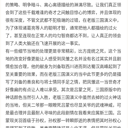
的策略、明争暗斗、离心离德描绘的淋漓尽致。让我们真正领
会到了这些千载难逢的奇才之间触目惊心的博弈，并且体现的
很有深度，不管文武都不犯极端的过错，在老版三国演义中，
为了体现诸葛亮等人的聪明才智，通常把他人都描绘的过火
了，甚至连现在正常人的均匀智商都达不到，让人真正的领会
到了人类大脑还在飞速开展的这一事实。
有一些细节当地的处理更是非常精彩，比方庞统之死，这个当
地的改变好像更能让人感受到凤雏之名并没有名过其实并且剧
情愈加合理，他的献身为刘备取西川进而到达蜀汉高峰起到了
至关重要的效果，而在老版三国演义的当中此节更多的仍是描
写了刘备的善良和与将士情同手足之情，把凤雏这一当世奇才
好像扁的有点让人难以承受。其次是吕蒙之死，三国原版中的
神话颜色当然引人入胜，老版三国演义中虽然去掉的过火神话
的当地，但关二爷那一眼瞪死吕蒙也尽显关爷的武魂神威，可
是最合理并且最耐人寻味的此段剧情在我看来应属新三国。吕
蒙现关羽首级于孙权，孙权那一转瞬即逝的表情把其时孙权心