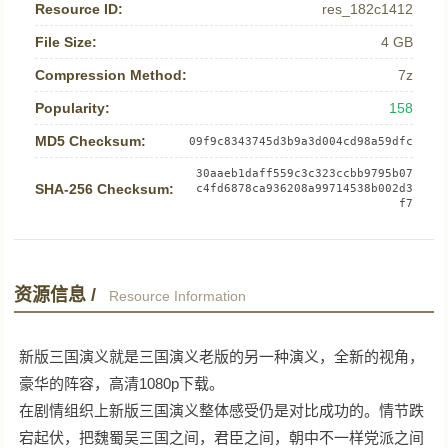
Resource ID:
res_182c1412
File Size:
4 GB
Compression Method:
7z
Popularity:
158
MD5 Checksum:
09f9c8343745d3b9a3d004cd98a59dfc
30aaeb1daff559c3c323ccbb9795b07
SHA-256 Checksum:
c4fd6878ca936208a99714538b002d3
f7
资源信息 /
Resource Information
新版三国演义就是三国演义老版的另一种演义，全新的视角，
豪华的阵容，高清1080p下载。
在剧情组织上新版三国演义整体感受仍是对比成功的。情节跌
宕起伏，把魏蜀吴三国之间，君臣之间，朝中不一样党派之间