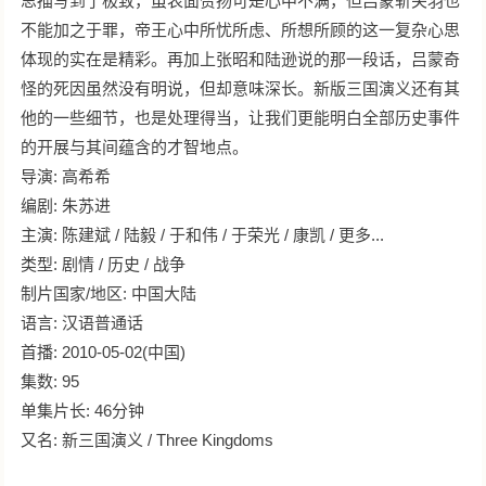
思描写到了极致，虽表面赞扬可是心中不满，但吕蒙斩关羽也
不能加之于罪，帝王心中所忧所虑、所想所顾的这一复杂心思
体现的实在是精彩。再加上张昭和陆逊说的那一段话，吕蒙奇
怪的死因虽然没有明说，但却意味深长。新版三国演义还有其
他的一些细节，也是处理得当，让我们更能明白全部历史事件
的开展与其间蕴含的才智地点。
导演: 高希希
编剧: 朱苏进
主演: 陈建斌 / 陆毅 / 于和伟 / 于荣光 / 康凯 / 更多...
类型: 剧情 / 历史 / 战争
制片国家/地区: 中国大陆
语言: 汉语普通话
首播: 2010-05-02(中国)
集数: 95
单集片长: 46分钟
又名: 新三国演义 / Three Kingdoms