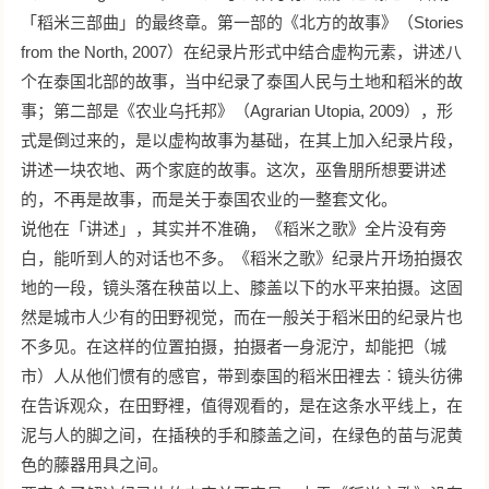
「稻米三部曲」的最终章。第一部的《北方的故事》（Stories
from the North, 2007）在纪录片形式中结合虚构元素，讲述八
个在泰国北部的故事，当中纪录了泰国人民与土地和稻米的故
事；第二部是《农业乌托邦》（Agrarian Utopia, 2009），形
式是倒过来的，是以虚构故事为基础，在其上加入纪录片段，
讲述一块农地、两个家庭的故事。这次，巫鲁朋所想要讲述
的，不再是故事，而是关于泰国农业的一整套文化。
说他在「讲述」，其实并不准确，《稻米之歌》全片没有旁
白，能听到人的对话也不多。《稻米之歌》纪录片开场拍摄农
地的一段，镜头落在秧苗以上、膝盖以下的水平来拍摄。这固
然是城市人少有的田野视觉，而在一般关于稻米田的纪录片也
不多见。在这样的位置拍摄，拍摄者一身泥泞，却能把（城
市）人从他们惯有的感官，带到泰国的稻米田裡去︰镜头彷彿
在告诉观众，在田野裡，值得观看的，是在这条水平线上，在
泥与人的脚之间，在插秧的手和膝盖之间，在绿色的苗与泥黄
色的藤器用具之间。