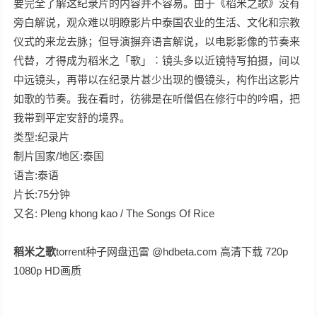
要完全了解这纪录片的内容并不容易。由于《稻米之歌》没有
旁白解说，观众难以明瞭影片中泰国农业的生活、文化和宗教
仪式的来龙去脉；但导演摒弃语言解说，以电影影像的节奏来
代替，才得成为稻米之「歌」︰镜头多以近镜特写拍摄，间以
中远镜头，再带以在纪录片甚少出现的慢镜头，构作出这影片
如歌的节奏。我在看时，彷彿是在听僧侣在修行中的吟唱，把
我带到平定安舒的境界。
类型:纪录片
制片国家/地区:泰国
语言:泰语
片长:75分钟
又名: Pleng khong kao / The Songs Of Rice
稻米之歌
torrent种子网盘迅雷 @hdbeta.com 高清下载 720p
1080p HD画质