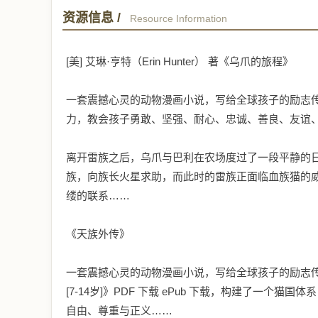
资源信息 /
Resource Information
[美] 艾琳·亨特（Erin Hunter） 著《乌爪的旅程》
一套震撼心灵的动物漫画小说，写给全球孩子的励志
力，教会孩子勇敢、坚强、耐心、忠诚、善良、友谊
离开雷族之后，乌爪与巴利在农场度过了一段平静的
族，向族长火星求助，而此时的雷族正面临血族猫的
缕的联系……
《天族外传》
一套震撼心灵的动物漫画小说，写给全球孩子的励志
[7-14岁]》PDF 下载 ePub 下载，构建了一
自由、尊重与正义……