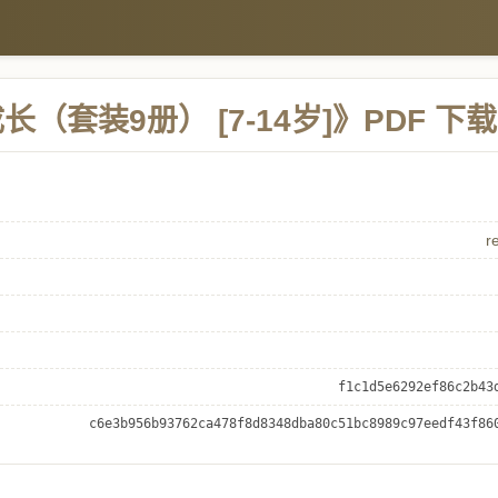
套装9册） [7-14岁]》PDF 下载
r
f1c1d5e6292ef86c2b43
c6e3b956b93762ca478f8d8348dba80c51bc8989c97eedf43f86