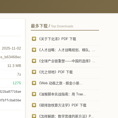
最多下载 /
Top Downloads
《关于下北泽》PDF 下载
2025-11-02
《人才战略：人才战略规划、梯队、...
es_b63468ec
《全球产业链重塑——中国的选择》...
11.3 MB
《光之领地》PDF 下载
7z
1275
《Web 动画之旅 - 掘金小册...
d22ba87716ae
《油猴脚本实战指南：用 Trae...
0fbffc0a656e
《碳排放核算方法学》PDF 下载
《怎样解题：数学思维的新方法》P...