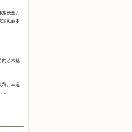
要族长全力
决定铤而走
诗的艺术魅
族群。幸运
……