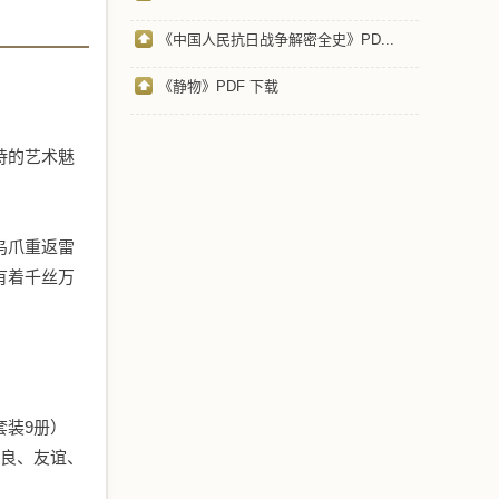
《中国人民抗日战争解密全史》PD...
《静物》PDF 下载
诗的艺术魅
乌爪重返雷
有着千丝万
套装9册）
善良、友谊、