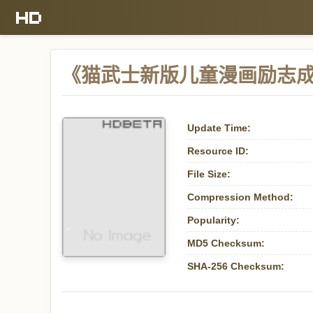
《猫武士新版儿童漫画励志成长（
Update Time:
Resource ID:
File Size:
Compression Method:
Popularity:
MD5 Checksum:
SHA-256 Checksum: