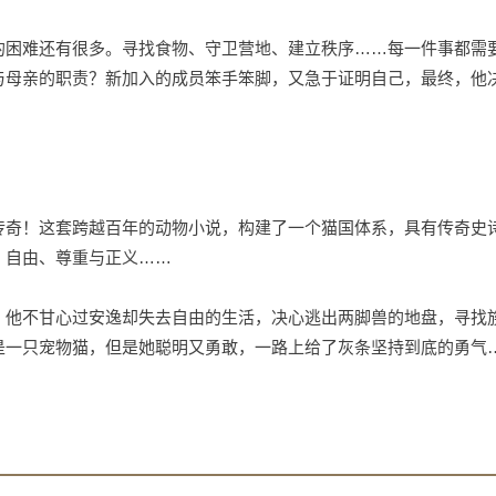
的困难还有很多。寻找食物、守卫营地、建立秩序……每一件事都需
与母亲的职责？新加入的成员笨手笨脚，又急于证明自己，最终，他
传奇！这套跨越百年的动物小说，构建了一个猫国体系，具有传奇史
、自由、尊重与正义……
。他不甘心过安逸却失去自由的生活，决心逃出两脚兽的地盘，寻找
是一只宠物猫，但是她聪明又勇敢，一路上给了灰条坚持到底的勇气