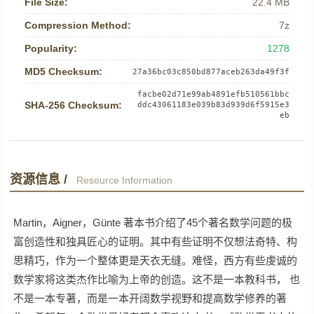
File Size:
22.4 MB
Compression Method:
7z
Popularity:
1278
MD5 Checksum:
27a36bc03c850bd877aceb263da49f3f
facbe02d71e99ab4891efb510561bbc
SHA-256 Checksum:
ddc43061183e039b83d939d6f5915e3
eb
资源信息 /
Resource Information
Martin，Aigner，Günte 著本书介绍了45个著名数学问题的极
富创造性和独具匠心的证明。其中有些证明不仅想法奇特、构
思精巧，作为一个整体更是天衣无缝。难怪，西方有些虔诚的
数学家将这类杰作比喻为上帝的创造。这不是一本教科书， 也
不是一本专著，而是一本开阔数学视野和提高数学修养的著