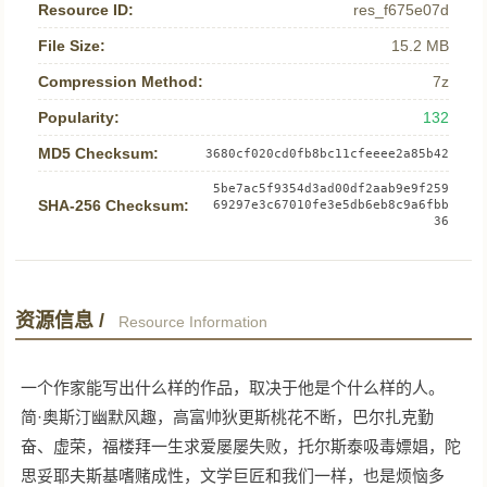
Resource ID:
res_f675e07d
File Size:
15.2 MB
Compression Method:
7z
Popularity:
132
MD5 Checksum:
3680cf020cd0fb8bc11cfeeee2a85b42
5be7ac5f9354d3ad00df2aab9e9f259
SHA-256 Checksum:
69297e3c67010fe3e5db6eb8c9a6fbb
36
资源信息 /
Resource Information
一个作家能写出什么样的作品，取决于他是个什么样的人。
简·奥斯汀幽默风趣，高富帅狄更斯桃花不断，巴尔扎克勤
奋、虚荣，福楼拜一生求爱屡屡失败，托尔斯泰吸毒嫖娼，陀
思妥耶夫斯基嗜赌成性，文学巨匠和我们一样，也是烦恼多