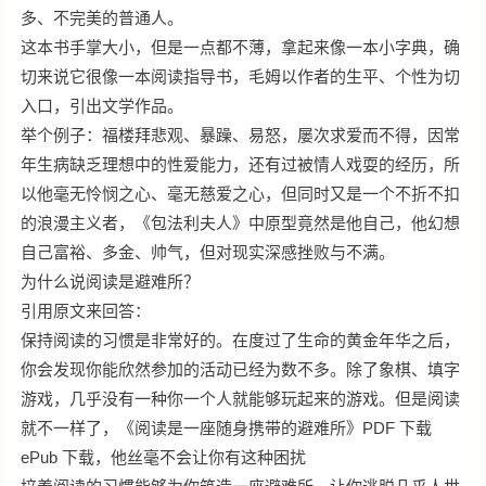
多、不完美的普通人。
这本书手掌大小，但是一点都不薄，拿起来像一本小字典，确
切来说它很像一本阅读指导书，毛姆以作者的生平、个性为切
入口，引出文学作品。
举个例子：福楼拜悲观、暴躁、易怒，屡次求爱而不得，因常
年生病缺乏理想中的性爱能力，还有过被情人戏耍的经历，所
以他毫无怜悯之心、毫无慈爱之心，但同时又是一个不折不扣
的浪漫主义者，《包法利夫人》中原型竟然是他自己，他幻想
自己富裕、多金、帅气，但对现实深感挫败与不满。
为什么说阅读是避难所？
引用原文来回答：
保持阅读的习惯是非常好的。在度过了生命的黄金年华之后，
你会发现你能欣然参加的活动已经为数不多。除了象棋、填字
游戏，几乎没有一种你一个人就能够玩起来的游戏。但是阅读
就不一样了，《阅读是一座随身携带的避难所》PDF 下载
ePub 下载，他丝毫不会让你有这种困扰