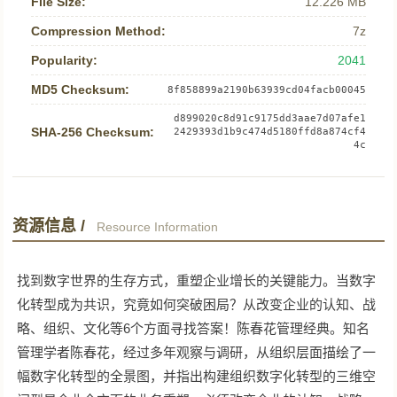
File Size:
12.226 MB
Compression Method:
7z
Popularity:
2041
MD5 Checksum:
8f858899a2190b63939cd04facb00045
d899020c8d91c9175dd3aae7d07afe1
SHA-256 Checksum:
2429393d1b9c474d5180ffd8a874cf4
4c
资源信息 /
Resource Information
找到数字世界的生存方式，重塑企业增长的关键能力。当数字
化转型成为共识，究竟如何突破困局？从改变企业的认知、战
略、组织、文化等6个方面寻找答案！陈春花管理经典。知名
管理学者陈春花，经过多年观察与调研，从组织层面描绘了一
幅数字化转型的全景图，并指出构建组织数字化转型的三维空